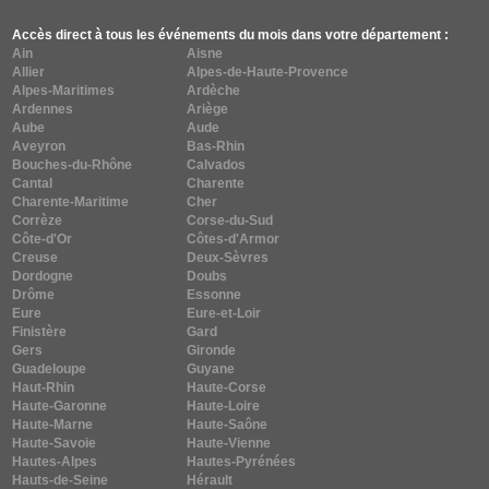
Accès direct à tous les événements du mois dans votre département :
Ain
Aisne
Allier
Alpes-de-Haute-Provence
Alpes-Maritimes
Ardèche
Ardennes
Ariège
Aube
Aude
Aveyron
Bas-Rhin
Bouches-du-Rhône
Calvados
Cantal
Charente
Charente-Maritime
Cher
Corrèze
Corse-du-Sud
Côte-d'Or
Côtes-d'Armor
Creuse
Deux-Sèvres
Dordogne
Doubs
Drôme
Essonne
Eure
Eure-et-Loir
Finistère
Gard
Gers
Gironde
Guadeloupe
Guyane
Haut-Rhin
Haute-Corse
Haute-Garonne
Haute-Loire
Haute-Marne
Haute-Saône
Haute-Savoie
Haute-Vienne
Hautes-Alpes
Hautes-Pyrénées
Hauts-de-Seine
Hérault