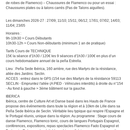
de robes de Flamenco) – Chaussures de Flamenco ou pour un essai :
Chaussures plates ou à talons carrés (Pas de Talons aiguilles).
Les dimanches 2026-27 : 27/09; 11/10; 15/11; 06/12; 17/01; 07/02; 14/03;
11/04; 23/05
Horaires :
9h-10h30 > Cours Débutants
10h30-12h > Cours Non-débutants (minimum 1 an de pratique)
Tarifs Cours de TECHNIQUE
15€ la séance d'1h30 / 120€ les 9 séances d'1h30 / 100€ en plus d’un
cours hebdomadaire annuel de la peña Estrella.
Lieu : Peña Sede Ibérica, 160 arrière, rue des Martyrs de la résistance,
allée des Jardins. Seclin.
ACCES : entrez dans le GPS (154 rue des Martyrs de la résistance 59113
SECLIN - Empruntez l'allée (A PIED - Véhicules interdits) à droite du n°154
- Au fond à gauche > 3ème bâtiment sur la gauche.
IBERICA
Ibérica, centre de Culture Art et Danse basé dans les Hauts de France
propose des événements dans toute la région et à 10km de Lille dans sa
Peña Sede Ibérica de Seclin. Véritable lieu typique qui respire l'Espagne et
le Portugal réunis, unique dans la région. Au programme : Stage cours de
danse Flamenco, Flamenco tonic, cours de langues Portugais Espagnol,
conférences, expositions, repas spectacles Flamenco Fado Espagnol et