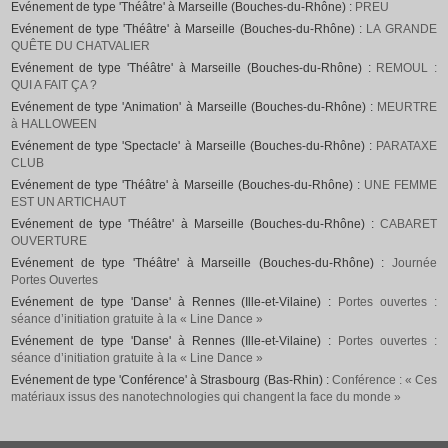
Evénement de type 'Théâtre' à Marseille (Bouches-du-Rhône) :
PREU
Evénement de type 'Théâtre' à Marseille (Bouches-du-Rhône) :
LA GRANDE
QUÊTE DU CHATVALIER
Evénement de type 'Théâtre' à Marseille (Bouches-du-Rhône) :
REMOUL :
QUI A FAIT ÇA ?
Evénement de type 'Animation' à Marseille (Bouches-du-Rhône) :
MEURTRE
à HALLOWEEN
Evénement de type 'Spectacle' à Marseille (Bouches-du-Rhône) :
PARATAXE
CLUB
Evénement de type 'Théâtre' à Marseille (Bouches-du-Rhône) :
UNE FEMME
EST UN ARTICHAUT
Evénement de type 'Théâtre' à Marseille (Bouches-du-Rhône) :
CABARET
OUVERTURE
Evénement de type 'Théâtre' à Marseille (Bouches-du-Rhône) :
Journée
Portes Ouvertes
Evénement de type 'Danse' à Rennes (Ille-et-Vilaine) :
Portes ouvertes :
séance d’initiation gratuite à la « Line Dance »
Evénement de type 'Danse' à Rennes (Ille-et-Vilaine) :
Portes ouvertes :
séance d’initiation gratuite à la « Line Dance »
Evénement de type 'Conférence' à Strasbourg (Bas-Rhin) :
Conférence : « Ces
matériaux issus des nanotechnologies qui changent la face du monde »