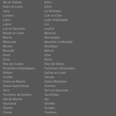
Ille-et-Vilaine
Indre
Indre-et-Loire
Isère
Jura
La Réunion
Landes
Loir-et-Cher
Loire
Loire-Atlantique
Loiret
Lot
Lot-et-Garonne
Lozère
Maine-et-Loire
Manche
Marne
Martinique
Mayenne
Meurthe-et-Moselle
Meuse
Morbihan
Moselle
Nièvre
Nord
Oise
Orne
Paris
Pas-de-Calais
Puy-de-Dôme
Pyrénées-Atlantiques
Pyrénées-Orientales
Rhône
Saône-et-Loire
Sarthe
Savoie
Seine-et-Marne
Seine-Maritime
Seine-Saint-Denis
Somme
Tarn
Tarn-et-Garonne
Territoire de Belfort
Val-d'Oise
Val-de-Marne
Var
Vaucluse
Vendée
Vienne
Vosges
Yonne
Yvelines