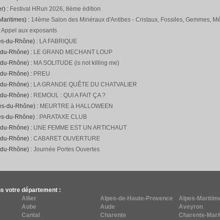
r) :
Festival HRun 2026, 8ème édition
Maritimes) :
14ème Salon des Minéraux d'Antibes - Cristaux, Fossiles, Gemmes, Mét
:
Appel aux exposants
es-du-Rhône) :
LA FABRIQUE
-du-Rhône) :
LE GRAND MECHANT LOUP
-du-Rhône) :
MA SOLITUDE (is not killing me)
-du-Rhône) :
PREU
-du-Rhône) :
LA GRANDE QUÊTE DU CHATVALIER
-du-Rhône) :
REMOUL : QUI A FAIT ÇA ?
hes-du-Rhône) :
MEURTRE à HALLOWEEN
es-du-Rhône) :
PARATAXE CLUB
-du-Rhône) :
UNE FEMME EST UN ARTICHAUT
-du-Rhône) :
CABARET OUVERTURE
-du-Rhône) :
Journée Portes Ouvertes
s votre département :
Allier
Alpes-de-Haute-Provence
Alpes-Maritim
Aube
Aude
Aveyron
Cantal
Charente
Charente-Mari