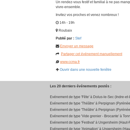
Un rendez-vous festif et familial à ne pas manqu
vivre-ensemble.
Invitez vos proches et venez nombreux !
14h - 19h
Roubaix
Publié par :
Stef
Envoyer un message
Partager cet événement manuellement
www.ccma.fr
Ouvrir dans une nouvelle fenêtre
Les 20 derniers événements postés :
Evénement de type 'Fête' à Dolus-le-Sec (Indre-et-
Evénement de type 'Théâtre' à Perpignan (Pyrénée
Evénement de type 'Théâtre' à Perpignan (Pyrénée
Evénement de type 'Vide grenier - Brocante' à Ton
Evénement de type 'Festival' à Ungersheim (Haut-R
Evénement de type 'Animation' à Ungersheim (Hau