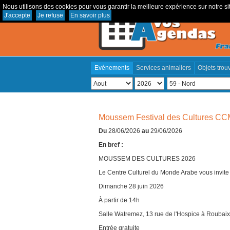
Nous utilisons des cookies pour vous garantir la meilleure expérience sur notre sit
J'accepte
Je refuse
En savoir plus
Evénements
Services animaliers
Objets trou
Moussem Festival des Cultures C
Du
28/06/2026
au
29/06/2026
En bref :
MOUSSEM DES CULTURES 2026
Le Centre Culturel du Monde Arabe vous invite à
Dimanche 28 juin 2026
À partir de 14h
Salle Watremez, 13 rue de l'Hospice à Roubaix
Entrée gratuite