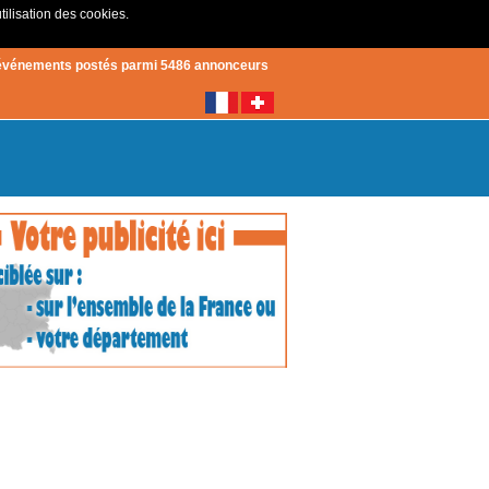
tilisation des cookies.
Créer un compte
|
Connexion
événements postés parmi 5486 annonceurs