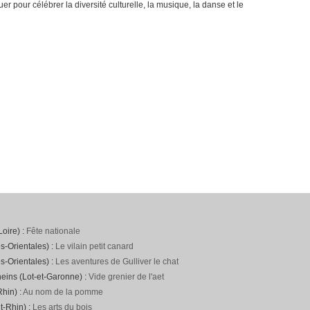
er pour célébrer la diversité culturelle, la musique, la danse et le
Loire) :
Fête nationale
s-Orientales) :
Le vilain petit canard
s-Orientales) :
Les aventures de Gulliver le chat
neins (Lot-et-Garonne) :
Vide grenier de l'aet
hin) :
Au nom de la pomme
t-Rhin) :
Les arts du bois