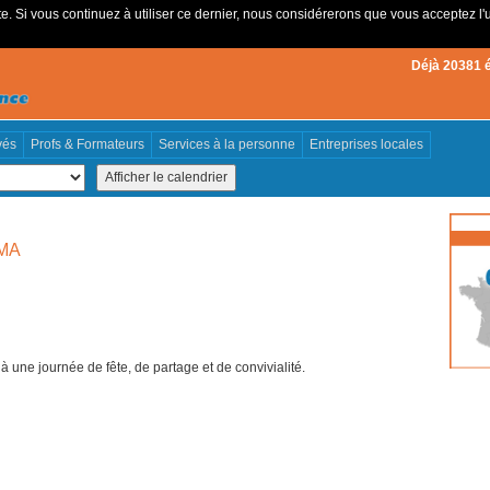
e. Si vous continuez à utiliser ce dernier, nous considérerons que vous acceptez l'u
Déjà 20381 
vés
Profs & Formateurs
Services à la personne
Entreprises locales
CMA
 une journée de fête, de partage et de convivialité.