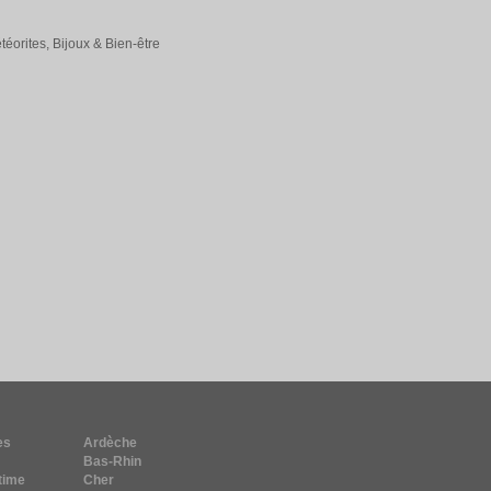
éorites, Bijoux & Bien-être
es
Ardèche
Bas-Rhin
time
Cher