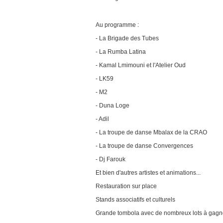
Au programme :
- La Brigade des Tubes
- La Rumba Latina
- Kamal Lmimouni et l'Atelier Oud
- LK59
- M2
- Duna Loge
- Adil
- La troupe de danse Mbalax de la CRAO
- La troupe de danse Convergences
- Dj Farouk
Et bien d'autres artistes et animations...
Restauration sur place
Stands associatifs et culturels
Grande tombola avec de nombreux lots à gagne