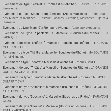
Evénement de type 'Festival' à Contres (Loir-et-Cher) :
Festival HRun 2026,
8ème édition
Evénement de type 'Salon - foire' à Antibes (Alpes-Maritimes) :
14ème Salon
des Minéraux d'Antibes - Cristaux, Fossiles, Gemmes, Météorites, Bijoux &
Bien-être
Evénement de type 'Marché' à Romagne (Vienne) :
Appel aux exposants
Evénement de type 'Spectacle' à Marseille (Bouches-du-Rhône) :
LA
FABRIQUE
Evénement de type 'Théâtre' à Marseille (Bouches-du-Rhône) :
LE GRAND
MECHANT LOUP
Evénement de type 'Théâtre' à Marseille (Bouches-du-Rhône) :
MA SOLITUDE
(is not killing me)
Evénement de type 'Théâtre' à Marseille (Bouches-du-Rhône) :
PREU
Evénement de type 'Théâtre' à Marseille (Bouches-du-Rhône) :
LA GRANDE
QUÊTE DU CHATVALIER
Evénement de type 'Théâtre' à Marseille (Bouches-du-Rhône) :
REMOUL :
QUI A FAIT ÇA ?
Evénement de type 'Animation' à Marseille (Bouches-du-Rhône) :
MEURTRE
à HALLOWEEN
Evénement de type 'Spectacle' à Marseille (Bouches-du-Rhône) :
PARATAXE
CLUB
Evénement de type 'Théâtre' à Marseille (Bouches-du-Rhône) :
UNE FEMME
EST UN ARTICHAUT