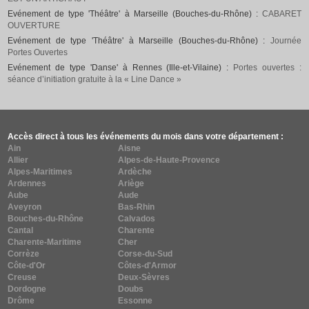
Evénement de type 'Théâtre' à Marseille (Bouches-du-Rhône) :
CABARET
OUVERTURE
Evénement de type 'Théâtre' à Marseille (Bouches-du-Rhône) :
Journée
Portes Ouvertes
Evénement de type 'Danse' à Rennes (Ille-et-Vilaine) :
Portes ouvertes :
séance d’initiation gratuite à la « Line Dance »
Accès direct à tous les événements du mois dans votre département :
Ain
Aisne
Allier
Alpes-de-Haute-Provence
Alpes-Maritimes
Ardèche
Ardennes
Ariège
Aube
Aude
Aveyron
Bas-Rhin
Bouches-du-Rhône
Calvados
Cantal
Charente
Charente-Maritime
Cher
Corrèze
Corse-du-Sud
Côte-d'Or
Côtes-d'Armor
Creuse
Deux-Sèvres
Dordogne
Doubs
Drôme
Essonne