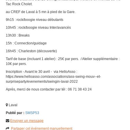
Tac Rock Cholet.
au CREF de Laval à 5 mn à pied de la Gare.
9h15 : rock/boogie niveau débutants
10h45 : rock/boogie niveau Inter/avancés
13h30 : Breaks
15h : Connection/guidage
16h45 : Charleston (découverte)
Tarif de base (incluant 1 atelier) : 25€ par pers. / Atelier supplémentaire :
10€ par pers.
Inscription - Avant le 30 avril - via HelloAsso :
https://www.helloasso.com/associations/ass-swing-mouv--et-
surpriseparty/evenements/swingin-laval-2022
Après, merci de nous contacter par tél : 06 71 38 43 24
Laval
Publié par :
SMSP53
Envoyer un message
Partager cet événement manuellement