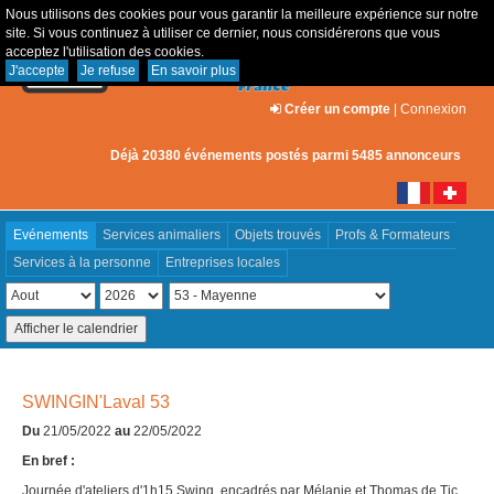
Nous utilisons des cookies pour vous garantir la meilleure expérience sur notre
site. Si vous continuez à utiliser ce dernier, nous considérerons que vous
acceptez l'utilisation des cookies.
J'accepte
Je refuse
En savoir plus
Créer un compte
|
Connexion
Déjà 20380 événements postés parmi 5485 annonceurs
Evénements
Services animaliers
Objets trouvés
Profs & Formateurs
Services à la personne
Entreprises locales
SWINGIN'Laval 53
Du
21/05/2022
au
22/05/2022
En bref :
Journée d'ateliers d'1h15 Swing, encadrés par Mélanie et Thomas de Tic