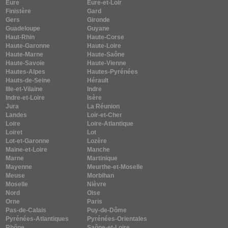
Eure
Eure-et-Loir
Finistère
Gard
Gers
Gironde
Guadeloupe
Guyane
Haut-Rhin
Haute-Corse
Haute-Garonne
Haute-Loire
Haute-Marne
Haute-Saône
Haute-Savoie
Haute-Vienne
Hautes-Alpes
Hautes-Pyrénées
Hauts-de-Seine
Hérault
Ille-et-Vilaine
Indre
Indre-et-Loire
Isère
Jura
La Réunion
Landes
Loir-et-Cher
Loire
Loire-Atlantique
Loiret
Lot
Lot-et-Garonne
Lozère
Maine-et-Loire
Manche
Marne
Martinique
Mayenne
Meurthe-et-Moselle
Meuse
Morbihan
Moselle
Nièvre
Nord
Oise
Orne
Paris
Pas-de-Calais
Puy-de-Dôme
Pyrénées-Atlantiques
Pyrénées-Orientales
Rhône
Saône-et-Loire