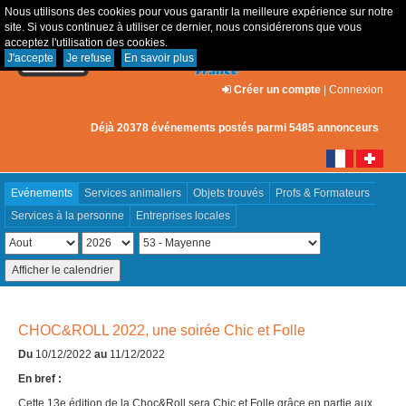
Nous utilisons des cookies pour vous garantir la meilleure expérience sur notre
site. Si vous continuez à utiliser ce dernier, nous considérerons que vous
acceptez l'utilisation des cookies.
J'accepte
Je refuse
En savoir plus
Créer un compte
|
Connexion
Déjà 20378 événements postés parmi 5485 annonceurs
Evénements
Services animaliers
Objets trouvés
Profs & Formateurs
Services à la personne
Entreprises locales
CHOC&ROLL 2022, une soirée Chic et Folle
Du
10/12/2022
au
11/12/2022
En bref :
Cette 13e édition de la Choc&Roll sera Chic et Folle grâce en partie aux