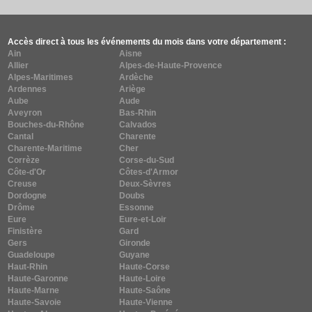
Accès direct à tous les événements du mois dans votre département :
Ain
Aisne
Allier
Alpes-de-Haute-Provence
Alpes-Maritimes
Ardèche
Ardennes
Ariège
Aube
Aude
Aveyron
Bas-Rhin
Bouches-du-Rhône
Calvados
Cantal
Charente
Charente-Maritime
Cher
Corrèze
Corse-du-Sud
Côte-d'Or
Côtes-d'Armor
Creuse
Deux-Sèvres
Dordogne
Doubs
Drôme
Essonne
Eure
Eure-et-Loir
Finistère
Gard
Gers
Gironde
Guadeloupe
Guyane
Haut-Rhin
Haute-Corse
Haute-Garonne
Haute-Loire
Haute-Marne
Haute-Saône
Haute-Savoie
Haute-Vienne