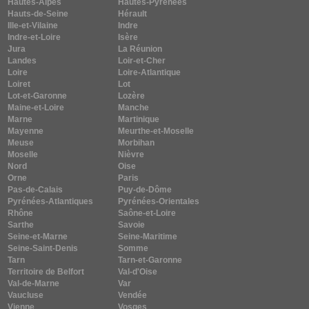
Hautes-Alpes
Hautes-Pyrénées
Hauts-de-Seine
Hérault
Ille-et-Vilaine
Indre
Indre-et-Loire
Isère
Jura
La Réunion
Landes
Loir-et-Cher
Loire
Loire-Atlantique
Loiret
Lot
Lot-et-Garonne
Lozère
Maine-et-Loire
Manche
Marne
Martinique
Mayenne
Meurthe-et-Moselle
Meuse
Morbihan
Moselle
Nièvre
Nord
Oise
Orne
Paris
Pas-de-Calais
Puy-de-Dôme
Pyrénées-Atlantiques
Pyrénées-Orientales
Rhône
Saône-et-Loire
Sarthe
Savoie
Seine-et-Marne
Seine-Maritime
Seine-Saint-Denis
Somme
Tarn
Tarn-et-Garonne
Territoire de Belfort
Val-d'Oise
Val-de-Marne
Var
Vaucluse
Vendée
Vienne
Vosges