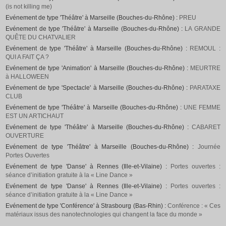
(is not killing me)
Evénement de type 'Théâtre' à Marseille (Bouches-du-Rhône) :
PREU
Evénement de type 'Théâtre' à Marseille (Bouches-du-Rhône) :
LA GRANDE
QUÊTE DU CHATVALIER
Evénement de type 'Théâtre' à Marseille (Bouches-du-Rhône) :
REMOUL :
QUI A FAIT ÇA ?
Evénement de type 'Animation' à Marseille (Bouches-du-Rhône) :
MEURTRE
à HALLOWEEN
Evénement de type 'Spectacle' à Marseille (Bouches-du-Rhône) :
PARATAXE
CLUB
Evénement de type 'Théâtre' à Marseille (Bouches-du-Rhône) :
UNE FEMME
EST UN ARTICHAUT
Evénement de type 'Théâtre' à Marseille (Bouches-du-Rhône) :
CABARET
OUVERTURE
Evénement de type 'Théâtre' à Marseille (Bouches-du-Rhône) :
Journée
Portes Ouvertes
Evénement de type 'Danse' à Rennes (Ille-et-Vilaine) :
Portes ouvertes :
séance d’initiation gratuite à la « Line Dance »
Evénement de type 'Danse' à Rennes (Ille-et-Vilaine) :
Portes ouvertes :
séance d’initiation gratuite à la « Line Dance »
Evénement de type 'Conférence' à Strasbourg (Bas-Rhin) :
Conférence : « Ces
matériaux issus des nanotechnologies qui changent la face du monde »