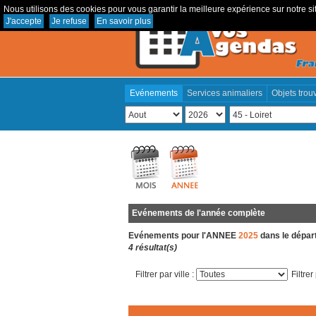
Nous utilisons des cookies pour vous garantir la meilleure expérience sur notre sit
J'accepte
Je refuse
En savoir plus
Evénements
Services animaliers
Objets trou
Evénements de l'année complète
Evénements pour l'ANNEE
2025
dans le dépa
4 résultat(s)
Filtrer par ville :
Filtrer