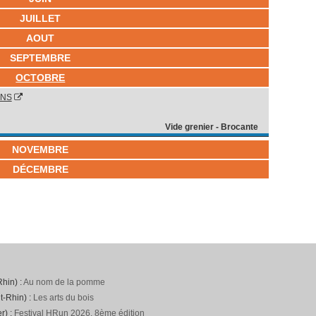
JUILLET
AOUT
SEPTEMBRE
OCTOBRE
ANS
Vide grenier - Brocante
NOVEMBRE
DÉCEMBRE
hin) :
Au nom de la pomme
t-Rhin) :
Les arts du bois
r) :
Festival HRun 2026, 8ème édition