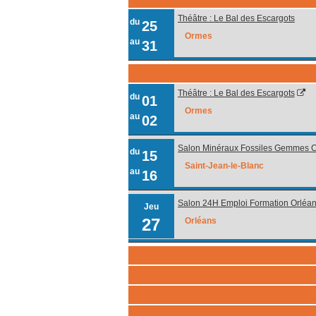
Théâtre : Le Bal des Escargots
du
25
Ormes
au
31
Théâtre : Le Bal des Escargots
du
01
Ormes
au
02
Salon Minéraux Fossiles Gemmes Cri
du
15
Saint-Jean-le-Blanc
au
16
Salon 24H Emploi Formation Orléa
Jeu
27
Orléans