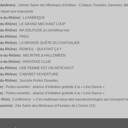
Maritimes) :
14ème Salon des Minéraux d'Antibes - Cristaux, Fossiles, Gemmes, Mét
:
Appel aux exposants
es-du-Rhône) :
LA FABRIQUE
-du-Rhône) :
LE GRAND MECHANT LOUP
-du-Rhône) :
MA SOLITUDE (is not killing me)
-du-Rhône) :
PREU
-du-Rhône) :
LA GRANDE QUÊTE DU CHATVALIER
-du-Rhône) :
REMOUL : QUI A FAIT ÇA ?
hes-du-Rhône) :
MEURTRE à HALLOWEEN
es-du-Rhône) :
PARATAXE CLUB
-du-Rhône) :
UNE FEMME EST UN ARTICHAUT
-du-Rhône) :
CABARET OUVERTURE
-du-Rhône) :
Journée Portes Ouvertes
e) :
Portes ouvertes : séance d’initiation gratuite à la « Line Dance »
e) :
Portes ouvertes : séance d’initiation gratuite à la « Line Dance »
-Rhin) :
Conférence : « Ces matériaux issus des nanotechnologies qui changent l
Garonne) :
24e Salon des Minéraux et Fossiles de L'Union (31)