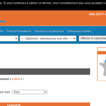
e. Si vous continuez à utiliser ce dernier, nous considérerons que vous acceptez l'u
Déjà 20377 
vés
Profs & Formateurs
Services à la personne
Entreprises locales
rtement «
Loiret
» :
 par type :
JANVIER