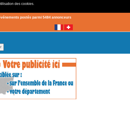
tilisation des cookies.
Créer un compte
|
Connexion
événements postés parmi 5484 annonceurs