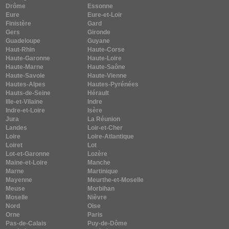
Drôme
Essonne
Eure
Eure-et-Loir
Finistère
Gard
Gers
Gironde
Guadeloupe
Guyane
Haut-Rhin
Haute-Corse
Haute-Garonne
Haute-Loire
Haute-Marne
Haute-Saône
Haute-Savoie
Haute-Vienne
Hautes-Alpes
Hautes-Pyrénées
Hauts-de-Seine
Hérault
Ille-et-Vilaine
Indre
Indre-et-Loire
Isère
Jura
La Réunion
Landes
Loir-et-Cher
Loire
Loire-Atlantique
Loiret
Lot
Lot-et-Garonne
Lozère
Maine-et-Loire
Manche
Marne
Martinique
Mayenne
Meurthe-et-Moselle
Meuse
Morbihan
Moselle
Nièvre
Nord
Oise
Orne
Paris
Pas-de-Calais
Puy-de-Dôme