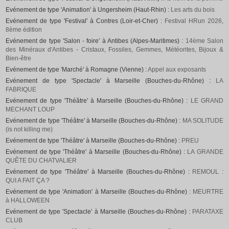
Evénement de type 'Animation' à Ungersheim (Haut-Rhin) :
Les arts du bois
Evénement de type 'Festival' à Contres (Loir-et-Cher) :
Festival HRun 2026,
8ème édition
Evénement de type 'Salon - foire' à Antibes (Alpes-Maritimes) :
14ème Salon
des Minéraux d'Antibes - Cristaux, Fossiles, Gemmes, Météorites, Bijoux &
Bien-être
Evénement de type 'Marché' à Romagne (Vienne) :
Appel aux exposants
Evénement de type 'Spectacle' à Marseille (Bouches-du-Rhône) :
LA
FABRIQUE
Evénement de type 'Théâtre' à Marseille (Bouches-du-Rhône) :
LE GRAND
MECHANT LOUP
Evénement de type 'Théâtre' à Marseille (Bouches-du-Rhône) :
MA SOLITUDE
(is not killing me)
Evénement de type 'Théâtre' à Marseille (Bouches-du-Rhône) :
PREU
Evénement de type 'Théâtre' à Marseille (Bouches-du-Rhône) :
LA GRANDE
QUÊTE DU CHATVALIER
Evénement de type 'Théâtre' à Marseille (Bouches-du-Rhône) :
REMOUL :
QUI A FAIT ÇA ?
Evénement de type 'Animation' à Marseille (Bouches-du-Rhône) :
MEURTRE
à HALLOWEEN
Evénement de type 'Spectacle' à Marseille (Bouches-du-Rhône) :
PARATAXE
CLUB