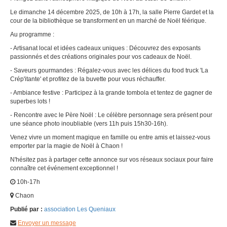
Le dimanche 14 décembre 2025, de 10h à 17h, la salle Pierre Gardet et la
cour de la bibliothèque se transforment en un marché de Noël féérique.
Au programme :
- Artisanat local et idées cadeaux uniques : Découvrez des exposants
passionnés et des créations originales pour vos cadeaux de Noël.
- Saveurs gourmandes : Régalez-vous avec les délices du food truck 'La
Crép'itante' et profitez de la buvette pour vous réchauffer.
- Ambiance festive : Participez à la grande tombola et tentez de gagner de
superbes lots !
- Rencontre avec le Père Noël : Le célèbre personnage sera présent pour
une séance photo inoubliable (vers 11h puis 15h30-16h).
Venez vivre un moment magique en famille ou entre amis et laissez-vous
emporter par la magie de Noël à Chaon !
N'hésitez pas à partager cette annonce sur vos réseaux sociaux pour faire
connaître cet événement exceptionnel !
10h-17h
Chaon
Publié par :
association Les Queniaux
Envoyer un message