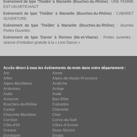
Evénement de type 'Théâtre' à Marseille (Bouches-du-Rhône) :
UNE FEMME
EST UN ARTICHAUT
Evénement de type 'Théâtre' à Marseille (Bouches-du-Rhône) :
CABARET
OUVERTURE
Evénement de type 'Théâtre' à Marseille (Bouches-du-Rhône) :
Journée
Portes Ouvertes
Evénement de type 'Danse' à Rennes (Ille-et-Vilaine) :
Portes ouvertes :
séance d’initiation gratuite à la « Line Dance »
Accès direct à tous les événements du mois dans votre département :
Ain
Aisne
Allier
Alpes-de-Haute-Provence
Alpes-Maritimes
Ardèche
Ardennes
Ariège
Aube
Aude
Aveyron
Bas-Rhin
Bouches-du-Rhône
Calvados
Cantal
Charente
Charente-Maritime
Cher
Corrèze
Corse-du-Sud
Côte-d'Or
Côtes-d'Armor
Creuse
Deux-Sèvres
Dordogne
Doubs