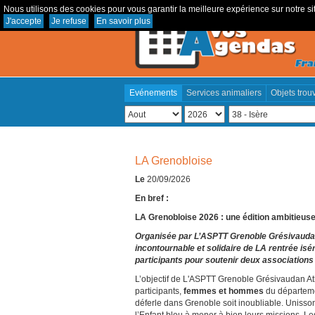
Nous utilisons des cookies pour vous garantir la meilleure expérience sur notre sit
J'accepte
Je refuse
En savoir plus
Evénements
Services animaliers
Objets trou
LA Grenobloise
Le
20/09/2026
En bref :
LA Grenobloise 2026 : une édition ambitieus
Organisée par L’ASPTT Grenoble Grésivauda
incontournable et solidaire de LA rentrée isér
participants pour soutenir deux associations 
L’objectif de L'ASPTT Grenoble Grésivaudan Athl
participants,
femmes et hommes
du départemen
déferle dans Grenoble soit inoubliable. Unisso