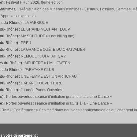
r) :
Festival HRun 2026, 8ème édition
Maritimes) :
14ème Salon des Minéraux d'Antibes - Cristaux, Fossiles, Gemmes, Mét
:
Appel aux exposants
es-du-Rhône) :
LA FABRIQUE
-du-Rhône) :
LE GRAND MECHANT LOUP
-du-Rhône) :
MA SOLITUDE (is not killing me)
-du-Rhône) :
PREU
-du-Rhône) :
LA GRANDE QUÊTE DU CHATVALIER
-du-Rhône) :
REMOUL : QUI A FAIT ÇA ?
hes-du-Rhône) :
MEURTRE à HALLOWEEN
es-du-Rhône) :
PARATAXE CLUB
-du-Rhône) :
UNE FEMME EST UN ARTICHAUT
-du-Rhône) :
CABARET OUVERTURE
-du-Rhône) :
Journée Portes Ouvertes
e) :
Portes ouvertes : séance d’initiation gratuite à la « Line Dance »
e) :
Portes ouvertes : séance d’initiation gratuite à la « Line Dance »
-Rhin) :
Conférence : « Ces matériaux issus des nanotechnologies qui changent l
s votre département :