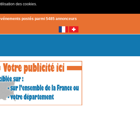
tilisation des cookies.
Créer un compte
|
Connexion
événements postés parmi 5485 annonceurs