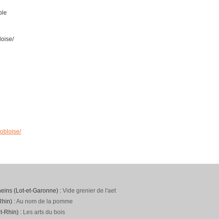
ble
loise/
nobloise/
neins (Lot-et-Garonne) :
Vide grenier de l'aet
hin) :
Au nom de la pomme
t-Rhin) :
Les arts du bois