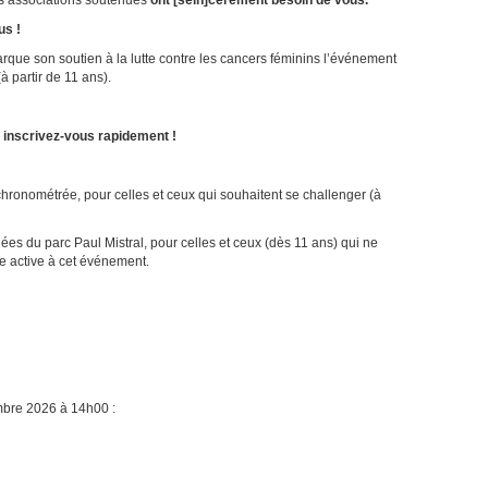
es associations soutenues
ont [sein]cèrement besoin de vous.
us !
que son soutien à la lutte contre les cancers féminins l’événement
à partir de 11 ans).
 inscrivez-vous rapidement !
hronométrée, pour celles et ceux qui souhaitent se challenger (à
lées du parc Paul Mistral, pour celles et ceux (dès 11 ans) qui ne
re active à cet événement.
embre 2026 à 14h00 :