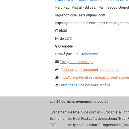
Parc Paul Mistral - Bd Jean Pain, 38000 Greno
lagrenobloise.isere@gmail.com
https://grenoble-athletisme.asptt.com/la-grenob
9h30
de 13 €
Grenoble
Publié par :
La Grenobloise
Envoyer un message
Partager cet événement manuellement
https://grenoble-athletisme.asptt.com/la-gre
Ouvrir dans une nouvelle fenêtre
Les 20 derniers événements postés :
Evénement de type 'Vide grenier - Brocante' à Ton
Evénement de type 'Festival' à Ungersheim (Haut-R
Evénement de type 'Animation' à Ungersheim (Hau