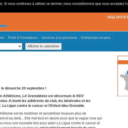
e. Si vous continuez à utiliser ce dernier, nous considérerons que vous acceptez l'u
Déjà 20378 
vés
Profs & Formateurs
Services à la personne
Entreprises locales
e le dimanche 20 septembre !
n Athlétisme, LA Grenobloise est désormais le RDV
oise. Il réunit les adhérents du club, les bénévoles et les
: La Ligue contre le cancer et l'Enfant bleu Grenoble.
étisme est de mobiliser et sensibiliser toujours plus de
t et au-delà... Elle met tout en œuvre pour que la vague rose qui
ns-nous une nouvelle fois pour aider La Ligue contre le cancer et