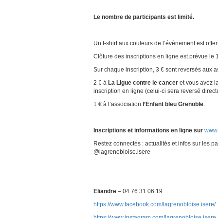
Le nombre de participants est limité.
Un t-shirt aux couleurs de l’événement est offer
Clôture des inscriptions en ligne est prévue le 1
Sur chaque inscription, 3 € sont reversés aux a
2 € à
La Ligue contre le cancer
et vous avez l
inscription en ligne (celui-ci sera reversé dire
1 € à l’association
l’Enfant bleu Grenoble
.
Inscriptions et informations en ligne
sur
www.
Restez connectés : actualités et infos sur les
@lagrenobloise.isere
Eliandre
– 04 76 31 06 19
https://www.facebook.com/lagrenobloise.isere/
https://www.instagram.com/lagrenobloise.isere