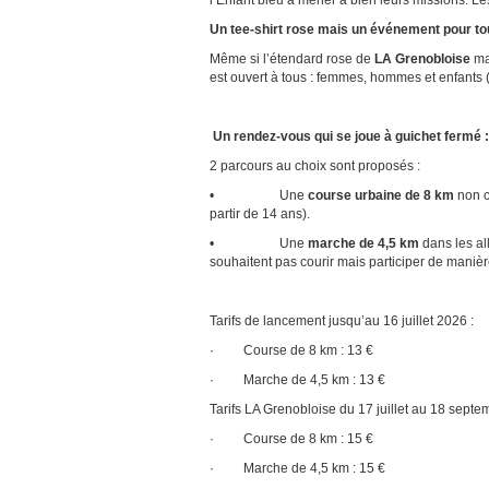
l’Enfant bleu à mener à bien leurs missions. L
Un tee-shirt rose mais un événement pour to
Même si l’étendard rose de
LA Grenobloise
mar
est ouvert à tous : femmes, hommes et enfants (
Un rendez-vous qui se joue à guichet fermé :
2 parcours au choix sont proposés :
• Une
course urbaine de 8 km
non c
partir de 14 ans).
• Une
marche de 4,5 km
dans les al
souhaitent pas courir mais participer de maniè
Tarifs de lancement jusqu’au 16 juillet 2026 :
· Course de 8 km : 13 €
· Marche de 4,5 km : 13 €
Tarifs LA Grenobloise du 17 juillet au 18 sept
· Course de 8 km : 15 €
· Marche de 4,5 km : 15 €