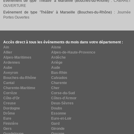
Evénement de type 'Théâtre' à Marseille (Bouches-du-Rhône) :
CABARET
OUVERTURE
Evénement de type 'Théâtre' à Marseille (Bouches-du-Rhône) :
Journée
Portes Ouvertes
Accès direct à tous les événements du mois dans votre département :
Ain
Aisne
Allier
Alpes-de-Haute-Provence
Alpes-Maritimes
Ardèche
Ardennes
Ariège
Aube
Aude
Aveyron
Bas-Rhin
Bouches-du-Rhône
Calvados
Cantal
Charente
Charente-Maritime
Cher
Corrèze
Corse-du-Sud
Côte-d'Or
Côtes-d'Armor
Creuse
Deux-Sèvres
Dordogne
Doubs
Drôme
Essonne
Eure
Eure-et-Loir
Finistère
Gard
Gers
Gironde
Guadeloupe
Guyane