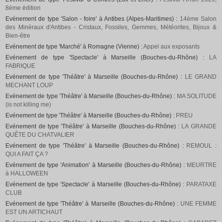
8ème édition
Evénement de type 'Salon - foire' à Antibes (Alpes-Maritimes) :
14ème Salon
des Minéraux d'Antibes - Cristaux, Fossiles, Gemmes, Météorites, Bijoux &
Bien-être
Evénement de type 'Marché' à Romagne (Vienne) :
Appel aux exposants
Evénement de type 'Spectacle' à Marseille (Bouches-du-Rhône) :
LA
FABRIQUE
Evénement de type 'Théâtre' à Marseille (Bouches-du-Rhône) :
LE GRAND
MECHANT LOUP
Evénement de type 'Théâtre' à Marseille (Bouches-du-Rhône) :
MA SOLITUDE
(is not killing me)
Evénement de type 'Théâtre' à Marseille (Bouches-du-Rhône) :
PREU
Evénement de type 'Théâtre' à Marseille (Bouches-du-Rhône) :
LA GRANDE
QUÊTE DU CHATVALIER
Evénement de type 'Théâtre' à Marseille (Bouches-du-Rhône) :
REMOUL :
QUI A FAIT ÇA ?
Evénement de type 'Animation' à Marseille (Bouches-du-Rhône) :
MEURTRE
à HALLOWEEN
Evénement de type 'Spectacle' à Marseille (Bouches-du-Rhône) :
PARATAXE
CLUB
Evénement de type 'Théâtre' à Marseille (Bouches-du-Rhône) :
UNE FEMME
EST UN ARTICHAUT