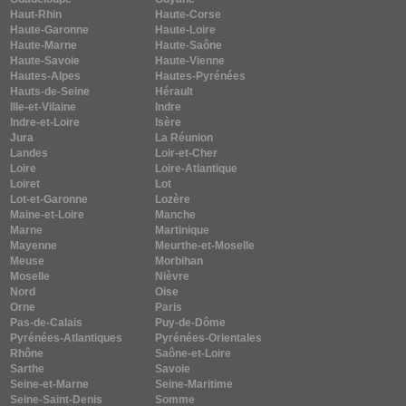
Haut-Rhin
Haute-Corse
Haute-Garonne
Haute-Loire
Haute-Marne
Haute-Saône
Haute-Savoie
Haute-Vienne
Hautes-Alpes
Hautes-Pyrénées
Hauts-de-Seine
Hérault
Ille-et-Vilaine
Indre
Indre-et-Loire
Isère
Jura
La Réunion
Landes
Loir-et-Cher
Loire
Loire-Atlantique
Loiret
Lot
Lot-et-Garonne
Lozère
Maine-et-Loire
Manche
Marne
Martinique
Mayenne
Meurthe-et-Moselle
Meuse
Morbihan
Moselle
Nièvre
Nord
Oise
Orne
Paris
Pas-de-Calais
Puy-de-Dôme
Pyrénées-Atlantiques
Pyrénées-Orientales
Rhône
Saône-et-Loire
Sarthe
Savoie
Seine-et-Marne
Seine-Maritime
Seine-Saint-Denis
Somme