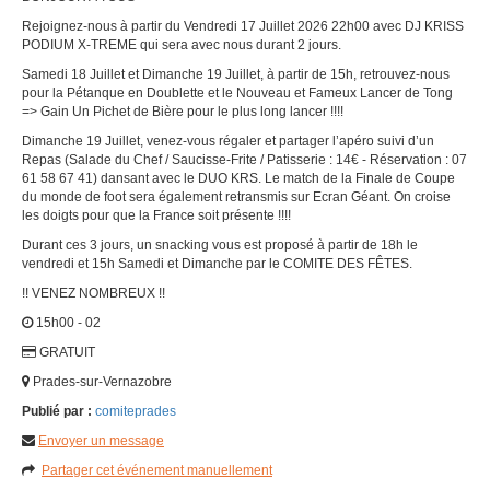
Rejoignez-nous à partir du Vendredi 17 Juillet 2026 22h00 avec DJ KRISS
PODIUM X-TREME qui sera avec nous durant 2 jours.
Samedi 18 Juillet et Dimanche 19 Juillet, à partir de 15h, retrouvez-nous
pour la Pétanque en Doublette et le Nouveau et Fameux Lancer de Tong
=> Gain Un Pichet de Bière pour le plus long lancer !!!!
Dimanche 19 Juillet, venez-vous régaler et partager l’apéro suivi d’un
Repas (Salade du Chef / Saucisse-Frite / Patisserie : 14€ - Réservation : 07
61 58 67 41) dansant avec le DUO KRS. Le match de la Finale de Coupe
du monde de foot sera également retransmis sur Ecran Géant. On croise
les doigts pour que la France soit présente !!!!
Durant ces 3 jours, un snacking vous est proposé à partir de 18h le
vendredi et 15h Samedi et Dimanche par le COMITE DES FÊTES.
!! VENEZ NOMBREUX !!
15h00 - 02
GRATUIT
Prades-sur-Vernazobre
Publié par :
comiteprades
Envoyer un message
Partager cet événement manuellement