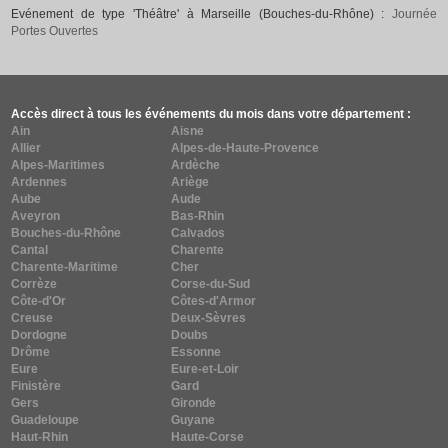
Evénement de type 'Théâtre' à Marseille (Bouches-du-Rhône) :
Journée
Portes Ouvertes
Accès direct à tous les événements du mois dans votre département :
Ain
Aisne
Allier
Alpes-de-Haute-Provence
Alpes-Maritimes
Ardèche
Ardennes
Ariège
Aube
Aude
Aveyron
Bas-Rhin
Bouches-du-Rhône
Calvados
Cantal
Charente
Charente-Maritime
Cher
Corrèze
Corse-du-Sud
Côte-d'Or
Côtes-d'Armor
Creuse
Deux-Sèvres
Dordogne
Doubs
Drôme
Essonne
Eure
Eure-et-Loir
Finistère
Gard
Gers
Gironde
Guadeloupe
Guyane
Haut-Rhin
Haute-Corse