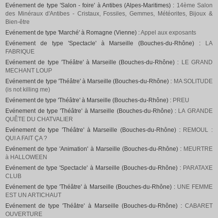
Evénement de type 'Salon - foire' à Antibes (Alpes-Maritimes) :
14ème Salon
des Minéraux d'Antibes - Cristaux, Fossiles, Gemmes, Météorites, Bijoux &
Bien-être
Evénement de type 'Marché' à Romagne (Vienne) :
Appel aux exposants
Evénement de type 'Spectacle' à Marseille (Bouches-du-Rhône) :
LA
FABRIQUE
Evénement de type 'Théâtre' à Marseille (Bouches-du-Rhône) :
LE GRAND
MECHANT LOUP
Evénement de type 'Théâtre' à Marseille (Bouches-du-Rhône) :
MA SOLITUDE
(is not killing me)
Evénement de type 'Théâtre' à Marseille (Bouches-du-Rhône) :
PREU
Evénement de type 'Théâtre' à Marseille (Bouches-du-Rhône) :
LA GRANDE
QUÊTE DU CHATVALIER
Evénement de type 'Théâtre' à Marseille (Bouches-du-Rhône) :
REMOUL :
QUI A FAIT ÇA ?
Evénement de type 'Animation' à Marseille (Bouches-du-Rhône) :
MEURTRE
à HALLOWEEN
Evénement de type 'Spectacle' à Marseille (Bouches-du-Rhône) :
PARATAXE
CLUB
Evénement de type 'Théâtre' à Marseille (Bouches-du-Rhône) :
UNE FEMME
EST UN ARTICHAUT
Evénement de type 'Théâtre' à Marseille (Bouches-du-Rhône) :
CABARET
OUVERTURE