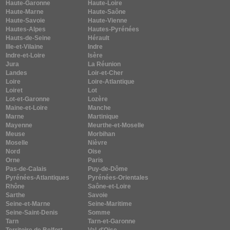
Haute-Garonne
Haute-Loire
Haute-Marne
Haute-Saône
Haute-Savoie
Haute-Vienne
Hautes-Alpes
Hautes-Pyrénées
Hauts-de-Seine
Hérault
Ille-et-Vilaine
Indre
Indre-et-Loire
Isère
Jura
La Réunion
Landes
Loir-et-Cher
Loire
Loire-Atlantique
Loiret
Lot
Lot-et-Garonne
Lozère
Maine-et-Loire
Manche
Marne
Martinique
Mayenne
Meurthe-et-Moselle
Meuse
Morbihan
Moselle
Nièvre
Nord
Oise
Orne
Paris
Pas-de-Calais
Puy-de-Dôme
Pyrénées-Atlantiques
Pyrénées-Orientales
Rhône
Saône-et-Loire
Sarthe
Savoie
Seine-et-Marne
Seine-Maritime
Seine-Saint-Denis
Somme
Tarn
Tarn-et-Garonne