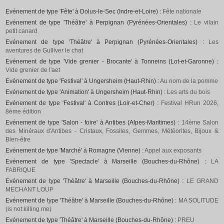
Evénement de type 'Fête' à Dolus-le-Sec (Indre-et-Loire) :
Fête nationale
Evénement de type 'Théâtre' à Perpignan (Pyrénées-Orientales) :
Le vilain
petit canard
Evénement de type 'Théâtre' à Perpignan (Pyrénées-Orientales) :
Les
aventures de Gulliver le chat
Evénement de type 'Vide grenier - Brocante' à Tonneins (Lot-et-Garonne) :
Vide grenier de l'aet
Evénement de type 'Festival' à Ungersheim (Haut-Rhin) :
Au nom de la pomme
Evénement de type 'Animation' à Ungersheim (Haut-Rhin) :
Les arts du bois
Evénement de type 'Festival' à Contres (Loir-et-Cher) :
Festival HRun 2026,
8ème édition
Evénement de type 'Salon - foire' à Antibes (Alpes-Maritimes) :
14ème Salon
des Minéraux d'Antibes - Cristaux, Fossiles, Gemmes, Météorites, Bijoux &
Bien-être
Evénement de type 'Marché' à Romagne (Vienne) :
Appel aux exposants
Evénement de type 'Spectacle' à Marseille (Bouches-du-Rhône) :
LA
FABRIQUE
Evénement de type 'Théâtre' à Marseille (Bouches-du-Rhône) :
LE GRAND
MECHANT LOUP
Evénement de type 'Théâtre' à Marseille (Bouches-du-Rhône) :
MA SOLITUDE
(is not killing me)
Evénement de type 'Théâtre' à Marseille (Bouches-du-Rhône) :
PREU