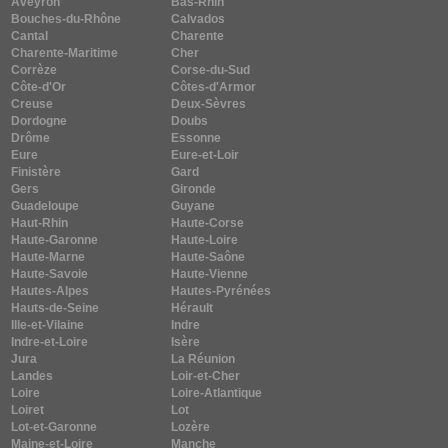
Aveyron
Bas-Rhin
Bouches-du-Rhône
Calvados
Cantal
Charente
Charente-Maritime
Cher
Corrèze
Corse-du-Sud
Côte-d'Or
Côtes-d'Armor
Creuse
Deux-Sèvres
Dordogne
Doubs
Drôme
Essonne
Eure
Eure-et-Loir
Finistère
Gard
Gers
Gironde
Guadeloupe
Guyane
Haut-Rhin
Haute-Corse
Haute-Garonne
Haute-Loire
Haute-Marne
Haute-Saône
Haute-Savoie
Haute-Vienne
Hautes-Alpes
Hautes-Pyrénées
Hauts-de-Seine
Hérault
Ille-et-Vilaine
Indre
Indre-et-Loire
Isère
Jura
La Réunion
Landes
Loir-et-Cher
Loire
Loire-Atlantique
Loiret
Lot
Lot-et-Garonne
Lozère
Maine-et-Loire
Manche