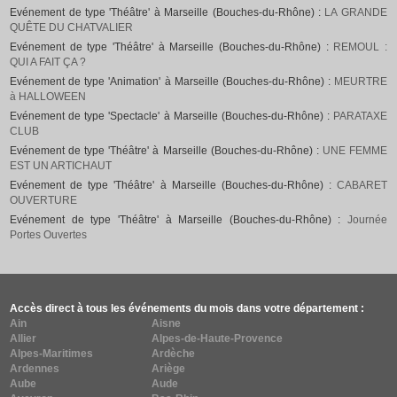
Evénement de type 'Théâtre' à Marseille (Bouches-du-Rhône) :
LA GRANDE
QUÊTE DU CHATVALIER
Evénement de type 'Théâtre' à Marseille (Bouches-du-Rhône) :
REMOUL :
QUI A FAIT ÇA ?
Evénement de type 'Animation' à Marseille (Bouches-du-Rhône) :
MEURTRE
à HALLOWEEN
Evénement de type 'Spectacle' à Marseille (Bouches-du-Rhône) :
PARATAXE
CLUB
Evénement de type 'Théâtre' à Marseille (Bouches-du-Rhône) :
UNE FEMME
EST UN ARTICHAUT
Evénement de type 'Théâtre' à Marseille (Bouches-du-Rhône) :
CABARET
OUVERTURE
Evénement de type 'Théâtre' à Marseille (Bouches-du-Rhône) :
Journée
Portes Ouvertes
Accès direct à tous les événements du mois dans votre département :
Ain
Aisne
Allier
Alpes-de-Haute-Provence
Alpes-Maritimes
Ardèche
Ardennes
Ariège
Aube
Aude