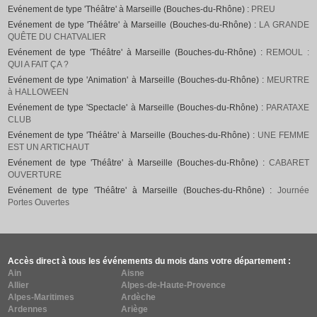
Evénement de type 'Théâtre' à Marseille (Bouches-du-Rhône) :
PREU
Evénement de type 'Théâtre' à Marseille (Bouches-du-Rhône) :
LA GRANDE
QUÊTE DU CHATVALIER
Evénement de type 'Théâtre' à Marseille (Bouches-du-Rhône) :
REMOUL :
QUI A FAIT ÇA ?
Evénement de type 'Animation' à Marseille (Bouches-du-Rhône) :
MEURTRE
à HALLOWEEN
Evénement de type 'Spectacle' à Marseille (Bouches-du-Rhône) :
PARATAXE
CLUB
Evénement de type 'Théâtre' à Marseille (Bouches-du-Rhône) :
UNE FEMME
EST UN ARTICHAUT
Evénement de type 'Théâtre' à Marseille (Bouches-du-Rhône) :
CABARET
OUVERTURE
Evénement de type 'Théâtre' à Marseille (Bouches-du-Rhône) :
Journée
Portes Ouvertes
Accès direct à tous les événements du mois dans votre département :
Ain
Aisne
Allier
Alpes-de-Haute-Provence
Alpes-Maritimes
Ardèche
Ardennes
Ariège