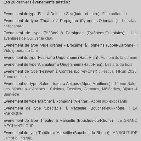
Les 20 derniers événements postés :
Evénement de type 'Fête' à Dolus-le-Sec (Indre-et-Loire) :
Fête nationale
Evénement de type 'Théâtre' à Perpignan (Pyrénées-Orientales) :
Le vilain
petit canard
Evénement de type 'Théâtre' à Perpignan (Pyrénées-Orientales) :
Les
aventures de Gulliver le chat
Evénement de type 'Vide grenier - Brocante' à Tonneins (Lot-et-Garonne) :
Vide grenier de l'aet
Evénement de type 'Festival' à Ungersheim (Haut-Rhin) :
Au nom de la pomme
Evénement de type 'Animation' à Ungersheim (Haut-Rhin) :
Les arts du bois
Evénement de type 'Festival' à Contres (Loir-et-Cher) :
Festival HRun 2026,
8ème édition
Evénement de type 'Salon - foire' à Antibes (Alpes-Maritimes) :
14ème Salon
des Minéraux d'Antibes - Cristaux, Fossiles, Gemmes, Météorites, Bijoux &
Bien-être
Evénement de type 'Marché' à Romagne (Vienne) :
Appel aux exposants
Evénement de type 'Spectacle' à Marseille (Bouches-du-Rhône) :
LA
FABRIQUE
Evénement de type 'Théâtre' à Marseille (Bouches-du-Rhône) :
LE GRAND
MECHANT LOUP
Evénement de type 'Théâtre' à Marseille (Bouches-du-Rhône) :
MA SOLITUDE
(is not killing me)