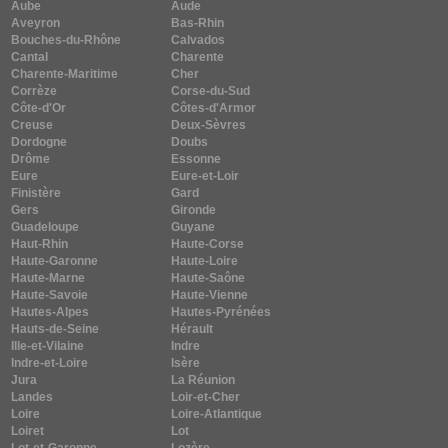
Aube
Aude
Aveyron
Bas-Rhin
Bouches-du-Rhône
Calvados
Cantal
Charente
Charente-Maritime
Cher
Corrèze
Corse-du-Sud
Côte-d'Or
Côtes-d'Armor
Creuse
Deux-Sèvres
Dordogne
Doubs
Drôme
Essonne
Eure
Eure-et-Loir
Finistère
Gard
Gers
Gironde
Guadeloupe
Guyane
Haut-Rhin
Haute-Corse
Haute-Garonne
Haute-Loire
Haute-Marne
Haute-Saône
Haute-Savoie
Haute-Vienne
Hautes-Alpes
Hautes-Pyrénées
Hauts-de-Seine
Hérault
Ille-et-Vilaine
Indre
Indre-et-Loire
Isère
Jura
La Réunion
Landes
Loir-et-Cher
Loire
Loire-Atlantique
Loiret
Lot