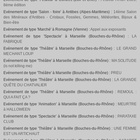
8ème édition
Evénement de type 'Salon - foire' à Antibes (Alpes-Maritimes) :
14ème Salon
des Minéraux d'Antibes - Cristaux, Fossiles, Gemmes, Météorites, Bijoux &
Bien-être
Evénement de type 'Marché' à Romagne (Vienne) :
Appel aux exposants
Evénement de type 'Spectacle' à Marseille (Bouches-du-Rhône) :
LA
FABRIQUE
Evénement de type 'Théâtre' à Marseille (Bouches-du-Rhône) :
LE GRAND
MECHANT LOUP
Evénement de type 'Théâtre' à Marseille (Bouches-du-Rhône) :
MA SOLITUDE
(is not killing me)
Evénement de type 'Théâtre' à Marseille (Bouches-du-Rhône) :
PREU
Evénement de type 'Théâtre' à Marseille (Bouches-du-Rhône) :
LA GRANDE
QUÊTE DU CHATVALIER
Evénement de type 'Théâtre' à Marseille (Bouches-du-Rhône) :
REMOUL :
QUI A FAIT ÇA ?
Evénement de type 'Animation' à Marseille (Bouches-du-Rhône) :
MEURTRE
à HALLOWEEN
Evénement de type 'Spectacle' à Marseille (Bouches-du-Rhône) :
PARATAXE
CLUB
Evénement de type 'Théâtre' à Marseille (Bouches-du-Rhône) :
UNE FEMME
EST UN ARTICHAUT