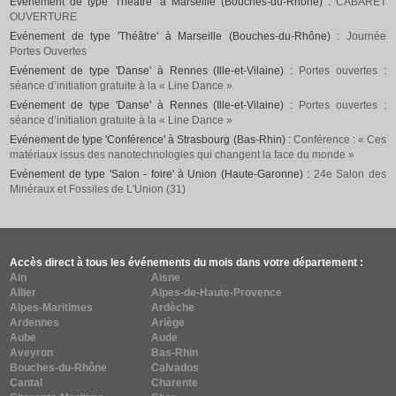
Evénement de type 'Théâtre' à Marseille (Bouches-du-Rhône) :
CABARET
OUVERTURE
Evénement de type 'Théâtre' à Marseille (Bouches-du-Rhône) :
Journée
Portes Ouvertes
Evénement de type 'Danse' à Rennes (Ille-et-Vilaine) :
Portes ouvertes :
séance d’initiation gratuite à la « Line Dance »
Evénement de type 'Danse' à Rennes (Ille-et-Vilaine) :
Portes ouvertes :
séance d’initiation gratuite à la « Line Dance »
Evénement de type 'Conférence' à Strasbourg (Bas-Rhin) :
Conférence : « Ces
matériaux issus des nanotechnologies qui changent la face du monde »
Evénement de type 'Salon - foire' à Union (Haute-Garonne) :
24e Salon des
Minéraux et Fossiles de L'Union (31)
Accès direct à tous les événements du mois dans votre département :
Ain
Aisne
Allier
Alpes-de-Haute-Provence
Alpes-Maritimes
Ardèche
Ardennes
Ariège
Aube
Aude
Aveyron
Bas-Rhin
Bouches-du-Rhône
Calvados
Cantal
Charente