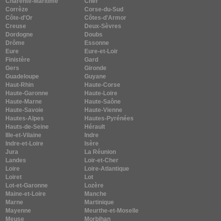
Charente-Maritime
Cher
Corrèze
Corse-du-Sud
Côte-d'Or
Côtes-d'Armor
Creuse
Deux-Sèvres
Dordogne
Doubs
Drôme
Essonne
Eure
Eure-et-Loir
Finistère
Gard
Gers
Gironde
Guadeloupe
Guyane
Haut-Rhin
Haute-Corse
Haute-Garonne
Haute-Loire
Haute-Marne
Haute-Saône
Haute-Savoie
Haute-Vienne
Hautes-Alpes
Hautes-Pyrénées
Hauts-de-Seine
Hérault
Ille-et-Vilaine
Indre
Indre-et-Loire
Isère
Jura
La Réunion
Landes
Loir-et-Cher
Loire
Loire-Atlantique
Loiret
Lot
Lot-et-Garonne
Lozère
Maine-et-Loire
Manche
Marne
Martinique
Mayenne
Meurthe-et-Moselle
Meuse
Morbihan