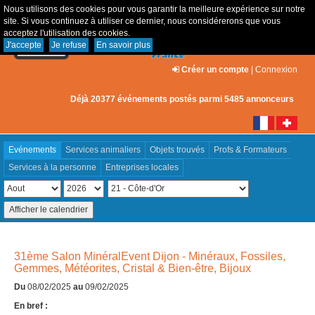
Nous utilisons des cookies pour vous garantir la meilleure expérience sur notre
site. Si vous continuez à utiliser ce dernier, nous considérerons que vous
acceptez l'utilisation des cookies.
J'accepte
Je refuse
En savoir plus
Créer un compte
|
Connexion
Déjà 20377 événements postés parmi 5485 annonceurs
Evénements
Services animaliers
Objets trouvés
Profs & Formateurs
Services à la personne
Entreprises locales
31ème Salon MinéralEvent Dijon - Minéraux, Fossiles,
Gemmes, Météorites, Cristal & Bien-être, Bijoux
Du
08/02/2025
au
09/02/2025
En bref :