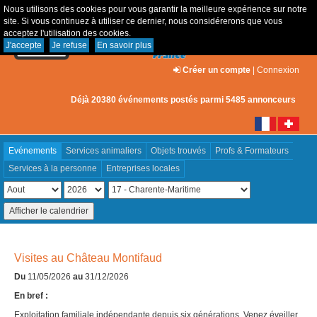
Nous utilisons des cookies pour vous garantir la meilleure expérience sur notre
site. Si vous continuez à utiliser ce dernier, nous considérerons que vous
acceptez l'utilisation des cookies.
J'accepte
Je refuse
En savoir plus
Créer un compte
|
Connexion
Déjà 20380 événements postés parmi 5485 annonceurs
Evénements
Services animaliers
Objets trouvés
Profs & Formateurs
Services à la personne
Entreprises locales
Visites au Château Montifaud
Du
11/05/2026
au
31/12/2026
En bref :
Exploitation familiale indépendante depuis six générations. Venez éveiller