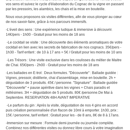
vos sens et suivez le cycle d'élaboration du Cognac de la vigne en passant
par les pressoirs, les alambics, les chais et la mise en bouteille.
Nous vous proposons six visites différentes, afin de vous plonger au cœur
de nos savoir-faire, grâce à nos parcours immersifs.
-L’éveil des sens : Une expérience ludique & immersive à découvrir.
14€/pers - 1h00 - Gratuit pour les moins de 18 ans
-Le cocktail se visite : Une découverte des éléments aromatiques de votre
cocktail en lien avec les secrets de fabrication de nos cognacs. 35€/pers -
1h30 - Tarif enfant : de 10 à 17 ans = 5€ / Gratuit pour les moins de 10 ans
-Les Trésors : Une visite exclusive dans les coulisses du métier de Maitre
de Chai. 65€/pers - 2h00 - Gratuit pour les moins de 18 ans
-Les ballades en E-trot : Deux formules. "Découverte" : Ballade guidée :
Vignes, pressoir, distillerie, chai d'assemblage, mise en bouteille. 2h +
dégustation de 3 produits. 45€ / personne. "Signature" : Ballade guidée
"Découverte" + pause apéritive dans les vignes + Chais paradis et
millésimes. 3H + dégustation de 5 produits. 80€ /personne.De Mai à
Septembre. RESERVATION 48H AVANT IMPERATIVE
-Le parfum du gin : Après la visite, dégustation de nos 4 gins en accord
puis création personnalisée d'un flacon de 10ml à emporter. 1h30, prix :
15€ / personne, tarif enfant : Gratuit pour les - de 8 ans, 8€ de 8 à 17ans.
-Immersion sur mesure : Formule demi-journée ou journée complète.
Combinez nos différentes visites ou donnez libre cours à votre imagination