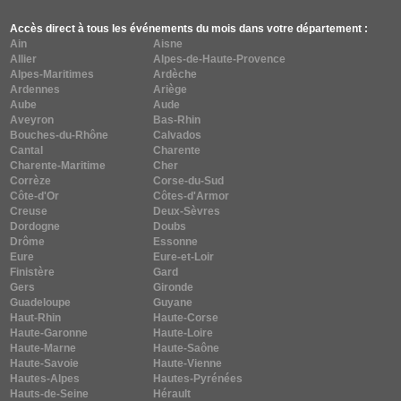
Accès direct à tous les événements du mois dans votre département :
Ain
Aisne
Allier
Alpes-de-Haute-Provence
Alpes-Maritimes
Ardèche
Ardennes
Ariège
Aube
Aude
Aveyron
Bas-Rhin
Bouches-du-Rhône
Calvados
Cantal
Charente
Charente-Maritime
Cher
Corrèze
Corse-du-Sud
Côte-d'Or
Côtes-d'Armor
Creuse
Deux-Sèvres
Dordogne
Doubs
Drôme
Essonne
Eure
Eure-et-Loir
Finistère
Gard
Gers
Gironde
Guadeloupe
Guyane
Haut-Rhin
Haute-Corse
Haute-Garonne
Haute-Loire
Haute-Marne
Haute-Saône
Haute-Savoie
Haute-Vienne
Hautes-Alpes
Hautes-Pyrénées
Hauts-de-Seine
Hérault