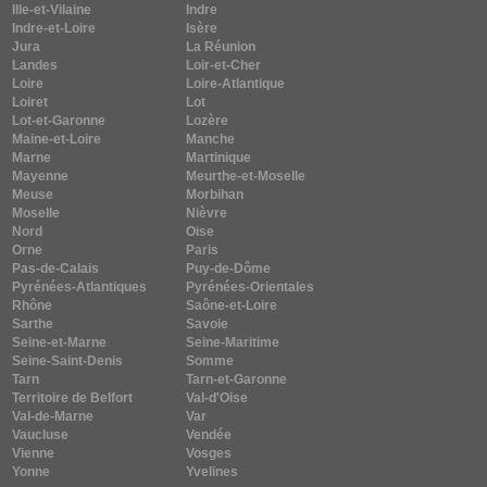
Ille-et-Vilaine
Indre
Indre-et-Loire
Isère
Jura
La Réunion
Landes
Loir-et-Cher
Loire
Loire-Atlantique
Loiret
Lot
Lot-et-Garonne
Lozère
Maine-et-Loire
Manche
Marne
Martinique
Mayenne
Meurthe-et-Moselle
Meuse
Morbihan
Moselle
Nièvre
Nord
Oise
Orne
Paris
Pas-de-Calais
Puy-de-Dôme
Pyrénées-Atlantiques
Pyrénées-Orientales
Rhône
Saône-et-Loire
Sarthe
Savoie
Seine-et-Marne
Seine-Maritime
Seine-Saint-Denis
Somme
Tarn
Tarn-et-Garonne
Territoire de Belfort
Val-d'Oise
Val-de-Marne
Var
Vaucluse
Vendée
Vienne
Vosges
Yonne
Yvelines