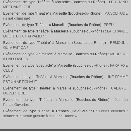
Evénement de type 'Théâtre' à Marseille (Bouches-du-Rhône) :
LE GRAND
MECHANT LOUP
Evénement de type 'Théâtre' à Marseille (Bouches-du-Rhône) :
MA SOLITUDE
(is not killing me)
Evénement de type 'Théâtre' à Marseille (Bouches-du-Rhône) :
PREU
Evénement de type 'Théâtre' à Marseille (Bouches-du-Rhône) :
LA GRANDE
QUÊTE DU CHATVALIER
Evénement de type 'Théâtre' à Marseille (Bouches-du-Rhône) :
REMOUL :
QUI A FAIT ÇA ?
Evénement de type 'Animation' à Marseille (Bouches-du-Rhône) :
MEURTRE
à HALLOWEEN
Evénement de type 'Spectacle' à Marseille (Bouches-du-Rhône) :
PARATAXE
CLUB
Evénement de type 'Théâtre' à Marseille (Bouches-du-Rhône) :
UNE FEMME
EST UN ARTICHAUT
Evénement de type 'Théâtre' à Marseille (Bouches-du-Rhône) :
CABARET
OUVERTURE
Evénement de type 'Théâtre' à Marseille (Bouches-du-Rhône) :
Journée
Portes Ouvertes
Evénement de type 'Danse' à Rennes (Ille-et-Vilaine) :
Portes ouvertes :
séance d’initiation gratuite à la « Line Dance »