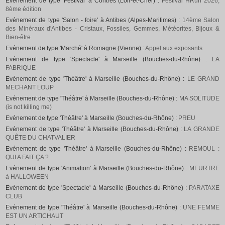
Evénement de type 'Festival' à Contres (Loir-et-Cher) :
Festival HRun 2026,
8ème édition
Evénement de type 'Salon - foire' à Antibes (Alpes-Maritimes) :
14ème Salon
des Minéraux d'Antibes - Cristaux, Fossiles, Gemmes, Météorites, Bijoux &
Bien-être
Evénement de type 'Marché' à Romagne (Vienne) :
Appel aux exposants
Evénement de type 'Spectacle' à Marseille (Bouches-du-Rhône) :
LA
FABRIQUE
Evénement de type 'Théâtre' à Marseille (Bouches-du-Rhône) :
LE GRAND
MECHANT LOUP
Evénement de type 'Théâtre' à Marseille (Bouches-du-Rhône) :
MA SOLITUDE
(is not killing me)
Evénement de type 'Théâtre' à Marseille (Bouches-du-Rhône) :
PREU
Evénement de type 'Théâtre' à Marseille (Bouches-du-Rhône) :
LA GRANDE
QUÊTE DU CHATVALIER
Evénement de type 'Théâtre' à Marseille (Bouches-du-Rhône) :
REMOUL :
QUI A FAIT ÇA ?
Evénement de type 'Animation' à Marseille (Bouches-du-Rhône) :
MEURTRE
à HALLOWEEN
Evénement de type 'Spectacle' à Marseille (Bouches-du-Rhône) :
PARATAXE
CLUB
Evénement de type 'Théâtre' à Marseille (Bouches-du-Rhône) :
UNE FEMME
EST UN ARTICHAUT