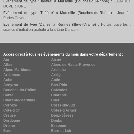
Evénement de type 'Théâtre' à Marseille (Bouches-du-Rhône) :
CABARET
OUVERTURE
Evénement de type 'Théâtre' à Marseille (Bouches-du-Rhône) :
Journée
Portes Ouvertes
Evénement de type 'Danse' à Rennes (Ille-et-Vilaine) :
Portes ouvertes :
séance d’initiation gratuite à la « Line Dance »
Accès direct à tous les événements du mois dans votre département :
Ain
Aisne
Allier
Alpes-de-Haute-Provence
Alpes-Maritimes
Ardèche
Ardennes
Ariège
Aube
Aude
Aveyron
Bas-Rhin
Bouches-du-Rhône
Calvados
Cantal
Charente
Charente-Maritime
Cher
Corrèze
Corse-du-Sud
Côte-d'Or
Côtes-d'Armor
Creuse
Deux-Sèvres
Dordogne
Doubs
Drôme
Essonne
Eure
Eure-et-Loir