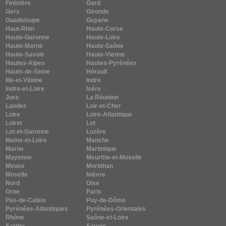
Finistère
Gard
Gers
Gironde
Guadeloupe
Guyane
Haut-Rhin
Haute-Corse
Haute-Garonne
Haute-Loire
Haute-Marne
Haute-Saône
Haute-Savoie
Haute-Vienne
Hautes-Alpes
Hautes-Pyrénées
Hauts-de-Seine
Hérault
Ille-et-Vilaine
Indre
Indre-et-Loire
Isère
Jura
La Réunion
Landes
Loir-et-Cher
Loire
Loire-Atlantique
Loiret
Lot
Lot-et-Garonne
Lozère
Maine-et-Loire
Manche
Marne
Martinique
Mayenne
Meurthe-et-Moselle
Meuse
Morbihan
Moselle
Nièvre
Nord
Oise
Orne
Paris
Pas-de-Calais
Puy-de-Dôme
Pyrénées-Atlantiques
Pyrénées-Orientales
Rhône
Saône-et-Loire