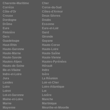
Charente-Maritime
Cher
Corrèze
Corse-du-Sud
Côte-d'Or
Côtes-d'Armor
Creuse
Deux-Sèvres
Dordogne
Doubs
Drôme
Essonne
Eure
Eure-et-Loir
Finistère
Gard
Gers
Gironde
Guadeloupe
Guyane
Haut-Rhin
Haute-Corse
Haute-Garonne
Haute-Loire
Haute-Marne
Haute-Saône
Haute-Savoie
Haute-Vienne
Hautes-Alpes
Hautes-Pyrénées
Hauts-de-Seine
Hérault
Ille-et-Vilaine
Indre
Indre-et-Loire
Isère
Jura
La Réunion
Landes
Loir-et-Cher
Loire
Loire-Atlantique
Loiret
Lot
Lot-et-Garonne
Lozère
Maine-et-Loire
Manche
Marne
Martinique
Mayenne
Meurthe-et-Moselle