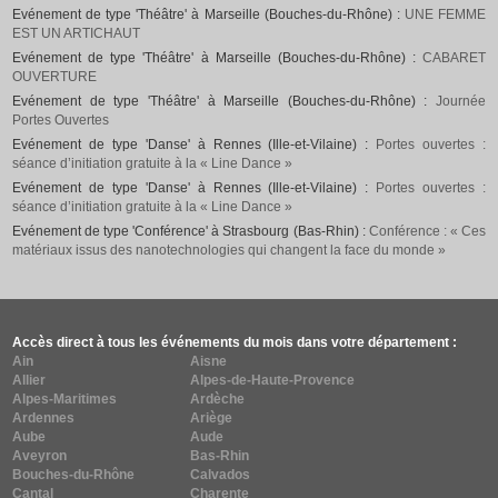
Evénement de type 'Théâtre' à Marseille (Bouches-du-Rhône) :
UNE FEMME
EST UN ARTICHAUT
Evénement de type 'Théâtre' à Marseille (Bouches-du-Rhône) :
CABARET
OUVERTURE
Evénement de type 'Théâtre' à Marseille (Bouches-du-Rhône) :
Journée
Portes Ouvertes
Evénement de type 'Danse' à Rennes (Ille-et-Vilaine) :
Portes ouvertes :
séance d’initiation gratuite à la « Line Dance »
Evénement de type 'Danse' à Rennes (Ille-et-Vilaine) :
Portes ouvertes :
séance d’initiation gratuite à la « Line Dance »
Evénement de type 'Conférence' à Strasbourg (Bas-Rhin) :
Conférence : « Ces
matériaux issus des nanotechnologies qui changent la face du monde »
Accès direct à tous les événements du mois dans votre département :
Ain
Aisne
Allier
Alpes-de-Haute-Provence
Alpes-Maritimes
Ardèche
Ardennes
Ariège
Aube
Aude
Aveyron
Bas-Rhin
Bouches-du-Rhône
Calvados
Cantal
Charente