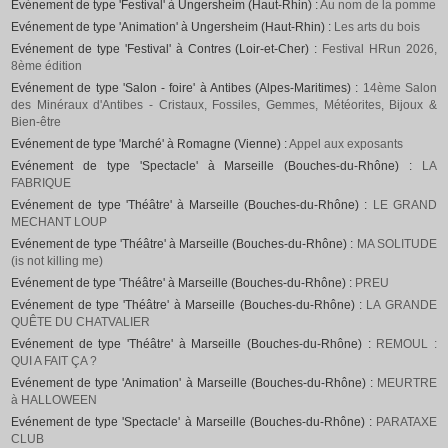
Evénement de type 'Festival' à Ungersheim (Haut-Rhin) :
Au nom de la pomme
Evénement de type 'Animation' à Ungersheim (Haut-Rhin) :
Les arts du bois
Evénement de type 'Festival' à Contres (Loir-et-Cher) :
Festival HRun 2026,
8ème édition
Evénement de type 'Salon - foire' à Antibes (Alpes-Maritimes) :
14ème Salon
des Minéraux d'Antibes - Cristaux, Fossiles, Gemmes, Météorites, Bijoux &
Bien-être
Evénement de type 'Marché' à Romagne (Vienne) :
Appel aux exposants
Evénement de type 'Spectacle' à Marseille (Bouches-du-Rhône) :
LA
FABRIQUE
Evénement de type 'Théâtre' à Marseille (Bouches-du-Rhône) :
LE GRAND
MECHANT LOUP
Evénement de type 'Théâtre' à Marseille (Bouches-du-Rhône) :
MA SOLITUDE
(is not killing me)
Evénement de type 'Théâtre' à Marseille (Bouches-du-Rhône) :
PREU
Evénement de type 'Théâtre' à Marseille (Bouches-du-Rhône) :
LA GRANDE
QUÊTE DU CHATVALIER
Evénement de type 'Théâtre' à Marseille (Bouches-du-Rhône) :
REMOUL :
QUI A FAIT ÇA ?
Evénement de type 'Animation' à Marseille (Bouches-du-Rhône) :
MEURTRE
à HALLOWEEN
Evénement de type 'Spectacle' à Marseille (Bouches-du-Rhône) :
PARATAXE
CLUB