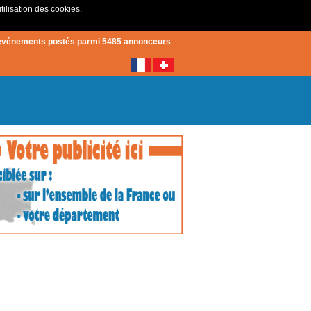
tilisation des cookies.
Créer un compte
|
Connexion
événements postés parmi 5485 annonceurs