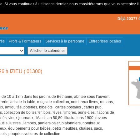
e. Si vous continuez à utiliser ce dernier, nous considérerons que vous acceptez l'u
Déjà 20377 
vés
Profs & Formateurs
Services à la personne
Entreprises locales
026 à IZIEU ( 01300)
26 de 10 à 18 h dans les jardins de Béthanie, abritée sous l’auvent
erie, arts de la table, mugs de collection, nombreux livres, romans,
, antiquités, poteries, bibelots , cartes postales , cartes pub,
collection de boites fer, bois, fèves, timbres, porte-clés, flacons de
cités, vieux journaux , Match an 50,80, illustrations 1900, revues
outils, lustres , lampes, paniers osier, plafonniers, nombreux
eux, équipements pour bébés, petits meubles, chaises, sacs,
uets, poupées voitures de collection