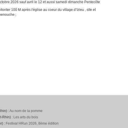
tobre 2026 sauf avril le 12 et aussi samedi dimanche Pentecôte
 Monter 100 M après l'église au coeur du village d’Izieu , site et
Chenouche ;
hin) :
Au nom de la pomme
t-Rhin) :
Les arts du bois
r) :
Festival HRun 2026, 8ème édition