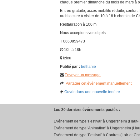
chaque premier dimanche du mois de mars à oc
Entrée gratuite, accès mobilité réduite, confort.
architecture à visiter de 10 à 18 h chemin de 
Restauration à 100 m
Nous acceptons vos objets :
T 0660859473
10h à 18h
Izieu
Publié par :
bethanie
Envoyer un message
Partager cet événement manuellement
Ouvrir dans une nouvelle fenêtre
Les 20 derniers événements postés :
Evénement de type 'Festival' à Ungersheim (Haut-R
Evénement de type 'Animation' à Ungersheim (Hau
Evénement de type 'Festival' à Contres (Loir-et-Che