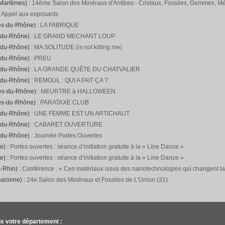
Maritimes) :
14ème Salon des Minéraux d'Antibes - Cristaux, Fossiles, Gemmes, Mét
:
Appel aux exposants
es-du-Rhône) :
LA FABRIQUE
-du-Rhône) :
LE GRAND MECHANT LOUP
-du-Rhône) :
MA SOLITUDE (is not killing me)
-du-Rhône) :
PREU
-du-Rhône) :
LA GRANDE QUÊTE DU CHATVALIER
-du-Rhône) :
REMOUL : QUI A FAIT ÇA ?
hes-du-Rhône) :
MEURTRE à HALLOWEEN
es-du-Rhône) :
PARATAXE CLUB
-du-Rhône) :
UNE FEMME EST UN ARTICHAUT
-du-Rhône) :
CABARET OUVERTURE
-du-Rhône) :
Journée Portes Ouvertes
e) :
Portes ouvertes : séance d’initiation gratuite à la « Line Dance »
e) :
Portes ouvertes : séance d’initiation gratuite à la « Line Dance »
-Rhin) :
Conférence : « Ces matériaux issus des nanotechnologies qui changent l
Garonne) :
24e Salon des Minéraux et Fossiles de L'Union (31)
s votre département :