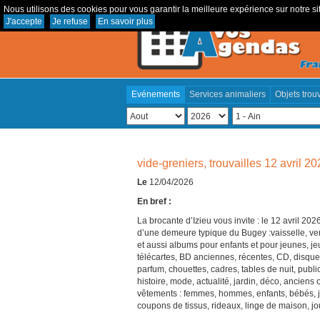
Nous utilisons des cookies pour vous garantir la meilleure expérience sur notre sit
J'accepte
Je refuse
En savoir plus
Evénements
Services animaliers
Objets trou
vide-greniers, trouvailles 12 avril 2
Le
12/04/2026
En bref :
La brocante d’Izieu vous invite : le 12 avril 20
d’une demeure typique du Bugey :vaisselle, verr
et aussi albums pour enfants et pour jeunes, jeux
télécartes, BD anciennes, récentes, CD, disques, 
parfum, chouettes, cadres, tables de nuit, publi
histoire, mode, actualité, jardin, déco, anciens 
vêtements : femmes, hommes, enfants, bébés, j
coupons de tissus, rideaux, linge de maison, jo